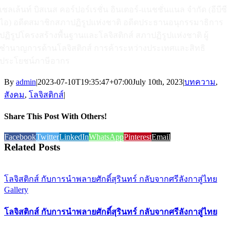
เซลเล้นท์ บิสเนส คอร์ปอร์เรชั่น อินเตอร์-แนชชั่นแนล จำกัด (อีบีซี
ไอ) อดีตสมาชิกสภาปฏิรูปแห่งชาติ อดีตประธานอนุกรรมาธิการ
ปฏิรูปโครงสร้างพื้นฐานและโลจิสติกส์ สภาปฏิรูปแห่งชาติ ผู้
ชำนาญการด้านโลจิสติกส์ การค้าระหว่างประเทศและสิทธิ
ประโยชน์ภาษีอากร
By
admin
|
2023-07-10T19:35:47+07:00
July 10th, 2023
|
บทความ
,
สังคม
,
โลจิสติกส์
|
Share This Post With Others!
Facebook
Twitter
LinkedIn
WhatsApp
Pinterest
Email
Related Posts
โลจิสติกส์ กับการนำพลายศักดิ์สุรินทร์ กลับจากศรีลังกาสู่ไทย
Gallery
โลจิสติกส์ กับการนำพลายศักดิ์สุรินทร์ กลับจากศรีลังกาสู่ไทย