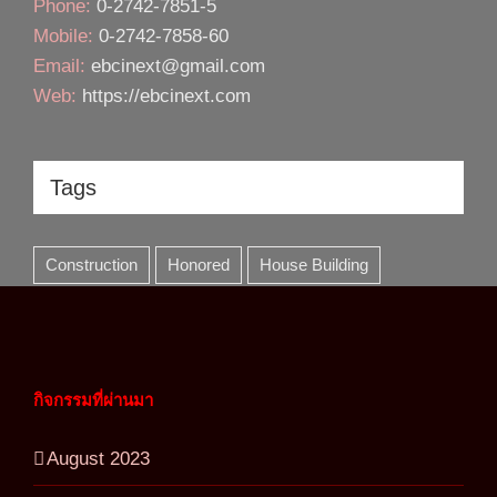
Phone:
0-2742-7851-5
Mobile:
0-2742-7858-60
Email:
ebcinext@gmail.com
Web:
https://ebcinext.com
Tags
Construction
Honored
House Building
กิจกรรมที่ผ่านมา
August 2023