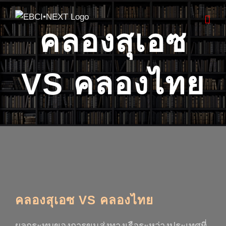
Skip
to
คลองสุเอซ
content
VS คลองไทย
View
Larger
คลองสุเอซ
VS
คลองไทย
Image
ผลกระทบของการขนส่งทางเรือระหว่างประเทศที่