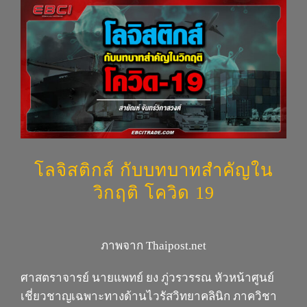
View
Larger
Image
โลจิสติกส์ กับบทบาทสำคัญใน
วิกฤติ โควิด 19
ภาพจาก Thaipost.net
ศาสตราจารย์ นายแพทย์ ยง ภู่วรวรรณ หัวหน้าศูนย์
เชี่ยวชาญเฉพาะทางด้านไวรัสวิทยาคลินิก ภาควิชา