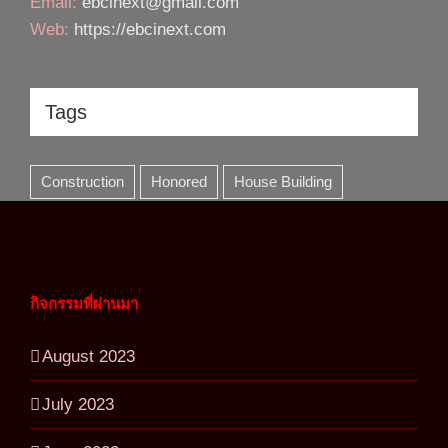
Email:
ebcinext@gmail.com
Web:
https://ebcinext.com
Tags
Construction
Honored
House Building
กิจกรรมที่ผ่านมา
August 2023
July 2023